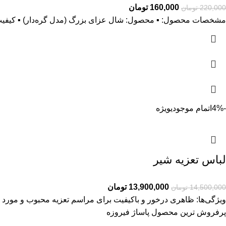
160,000
تومان
220,000
تومان
مشخصات محصول: ▪️ محصول: شال عزای بزرگ (مدل گره‌دار) ▪️ کیفیت: ج
-4%
اتمام موجودی
ویژه
لباس تعزیه شیر
13,900,000
تومان
14,500,000
تومان
ویژگی‌ها: ظاهری درخور و باکیفیت برای مراسم تعزیه محبوب و مور
پرفروش ترین محصول پاساژ فیروزه