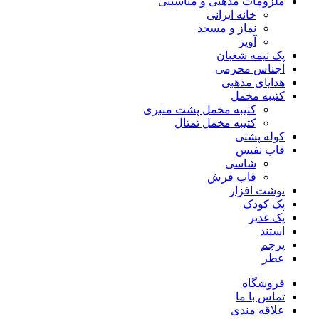
ملزومات مذهبی و مناسبتی
خانه ایرانی
نماز و مسجد
آویز
پک نیمه شعبان
اجناس محرمی
هدایای مذهبی
کتیبه مخمل
کتیبه مخمل پشت منبری
کتیبه مخمل تمثال
کوله پشتی
قاب نفیس
شاسی
قاب فرش
نوشت افزار
پک کودک
پک غدیر
استند
پرچم
عطر
فروشگاه
تماس با ما
علاقه مندی