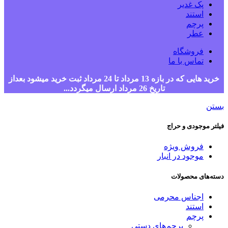
پک غدیر
استند
پرچم
عطر
فروشگاه
تماس با ما
خرید هایی که در بازه 13 مرداد تا 24 مرداد ثبت خرید میشود بعداز
تاریخ 26 مرداد ارسال میگردد...
بستن
فیلتر موجودی و حراج
فروش ویژه
موجود در انبار
دسته‌های محصولات
اجناس محرمی
استند
پرچم
پرچم‌های دستی