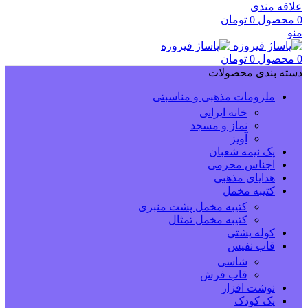
علاقه مندی
0
محصول
0
تومان
منو
0
محصول
0
تومان
دسته بندی محصولات
ملزومات مذهبی و مناسبتی
خانه ایرانی
نماز و مسجد
آویز
پک نیمه شعبان
اجناس محرمی
هدایای مذهبی
کتیبه مخمل
کتیبه مخمل پشت منبری
کتیبه مخمل تمثال
کوله پشتی
قاب نفیس
شاسی
قاب فرش
نوشت افزار
پک کودک