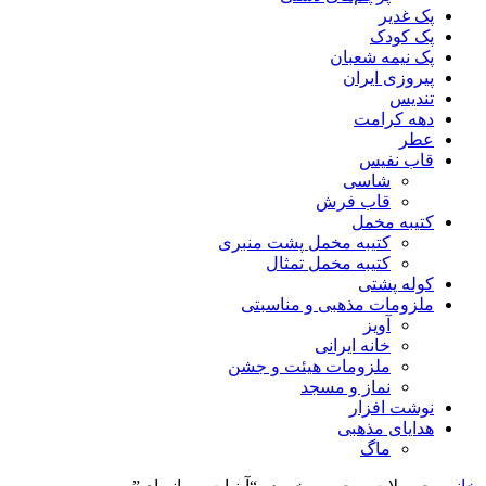
پک غدیر
پک کودک
پک نیمه شعبان
پیروزی ایران
تندیس
دهه کرامت
عطر
قاب نفیس
شاسی
قاب فرش
کتیبه مخمل
کتیبه مخمل پشت منبری
کتیبه مخمل تمثال
کوله پشتی
ملزومات مذهبی و مناسبتی
آویز
خانه ایرانی
ملزومات هیئت و جشن
نماز و مسجد
نوشت افزار
هدایای مذهبی
ماگ